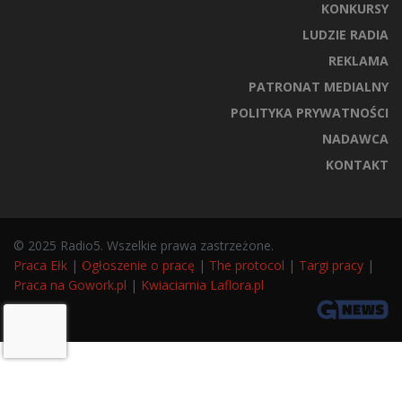
KONKURSY
LUDZIE RADIA
REKLAMA
PATRONAT MEDIALNY
POLITYKA PRYWATNOŚCI
NADAWCA
KONTAKT
© 2025 Radio5. Wszelkie prawa zastrzeżone.
Praca Ełk
|
Ogłoszenie o pracę
|
The protocol
|
Targi pracy
|
Praca na Gowork.pl
|
Kwiaciarnia Laflora.pl