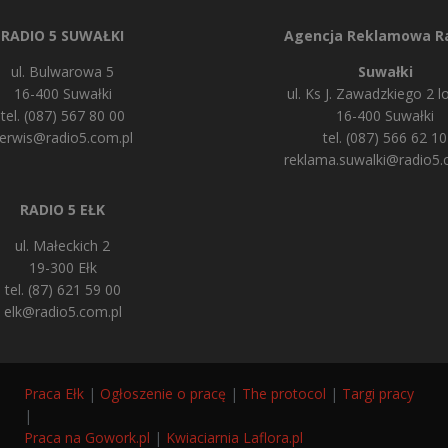
RADIO 5 SUWAŁKI
Agencja Reklamowa Ra
ul. Bulwarowa 5
Suwałki
16-400 Suwałki
ul. Ks J. Zawadzkiego 2 lo
tel. (087) 567 80 00
16-400 Suwałki
erwis@radio5.com.pl
tel. (087) 566 62 10
reklama.suwalki@radio5.
RADIO 5 EŁK
ul. Małeckich 2
19-300 Ełk
tel. (87) 621 59 00
elk@radio5.com.pl
Praca Ełk
|
Ogłoszenie o pracę
|
The protocol
|
Targi pracy
|
Praca na Gowork.pl
|
Kwiaciarnia Laflora.pl