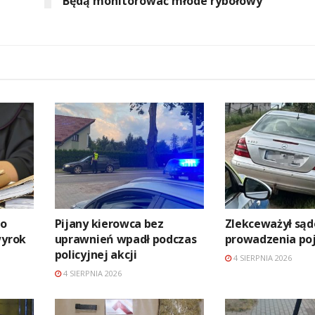
Będą monitorować młode rybołowy
go
Pijany kierowca bez
Zlekceważył są
wyrok
uprawnień wpadł podczas
prowadzenia po
policyjnej akcji
4 SIERPNIA 2026
4 SIERPNIA 2026