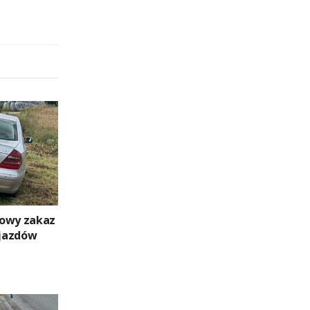
dowy zakaz
jazdów