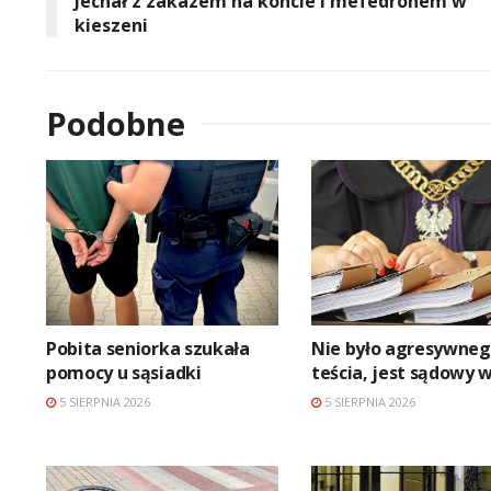
Jechał z zakazem na koncie i mefedronem w
kieszeni
Podobne
Pobita seniorka szukała
Nie było agresywne
pomocy u sąsiadki
teścia, jest sądowy 
5 SIERPNIA 2026
5 SIERPNIA 2026