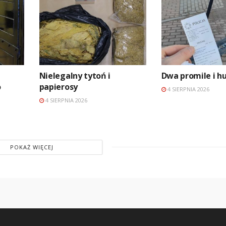
Nielegalny tytoń i
Dwa promile i h
o
papierosy
4 SIERPNIA 2026
4 SIERPNIA 2026
POKAŻ WIĘCEJ