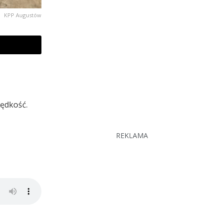
KPP Augustów
rędkość.
REKLAMA