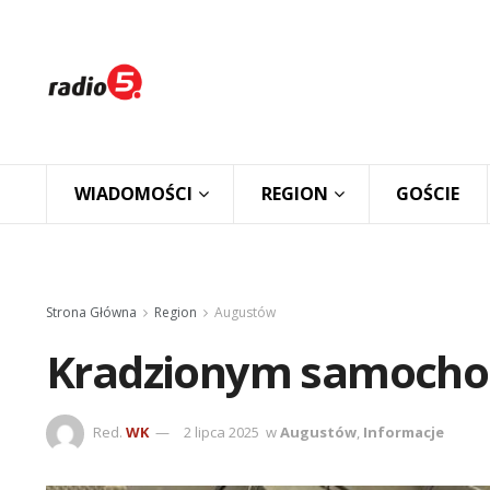
WIADOMOŚCI
REGION
GOŚCIE
Strona Główna
Region
Augustów
Kradzionym samocho
Red.
WK
2 lipca 2025
w
Augustów
,
Informacje