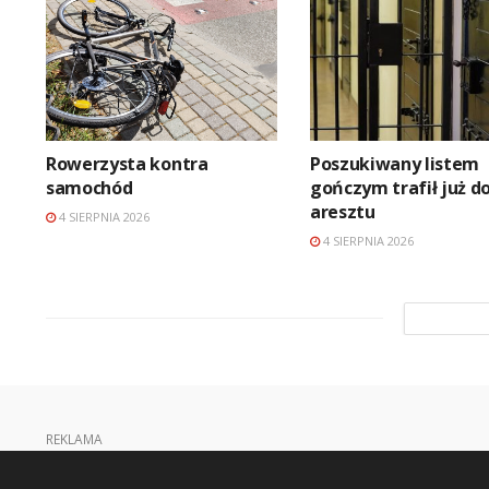
Rowerzysta kontra
Poszukiwany listem
samochód
gończym trafił już d
aresztu
4 SIERPNIA 2026
4 SIERPNIA 2026
REKLAMA