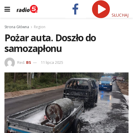
SŁUCHAJ
Strona Główna
Region
Pożar auta. Doszło do
samozapłonu
Red.
BS
11 lipca 2025