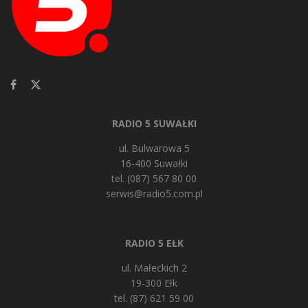
RADIO 5 SUWAŁKI
ul. Bulwarowa 5
16-400 Suwałki
tel. (087) 567 80 00
serwis@radio5.com.pl
RADIO 5 EŁK
ul. Małeckich 2
19-300 Ełk
tel. (87) 621 59 00