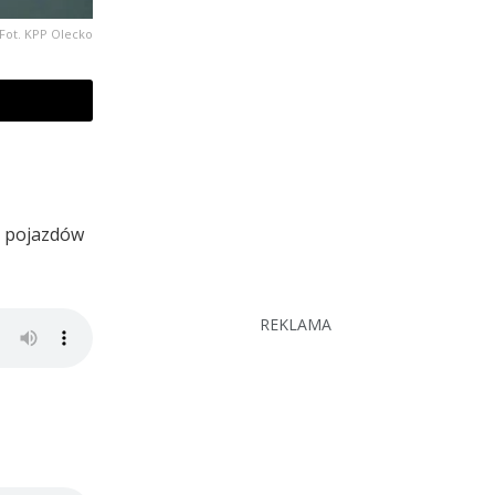
Fot. KPP Olecko
ny pojazdów
REKLAMA