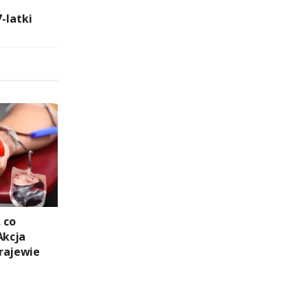
-latki
 co
Akcja
rajewie