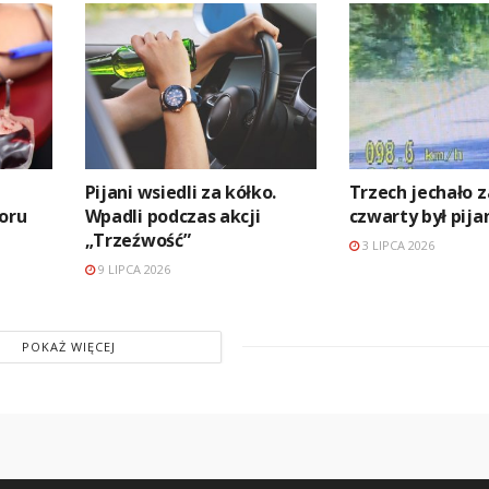
Pijani wsiedli za kółko.
Trzech jechało z
oru
Wpadli podczas akcji
czwarty był pija
„Trzeźwość”
3 LIPCA 2026
9 LIPCA 2026
POKAŻ WIĘCEJ