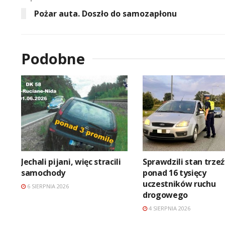
Pożar auta. Doszło do samozapłonu
Podobne
Jechali pijani, więc stracili
Sprawdzili stan trze
samochody
ponad 16 tysięcy
uczestników ruchu
6 SIERPNIA 2026
drogowego
4 SIERPNIA 2026