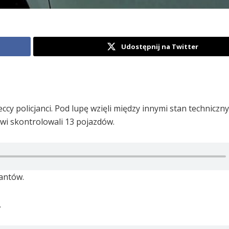
Udostępnij na Twitter
eccy policjanci. Pod lupę wzięli między innymi stan technicz
wi skontrolowali 13 pojazdów.
jantów.
.