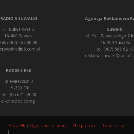
RADIO 5 SUWAŁKI
Agencja Reklamowa Ra
ul. Bulwarowa 5
Suwałki
16-400 Suwałki
ul. Ks J. Zawadzkiego 2 lo
tel. (087) 567 80 00
16-400 Suwałki
erwis@radio5.com.pl
tel. (087) 566 62 10
reklama.suwalki@radio5.
RADIO 5 EŁK
ul. Małeckich 2
19-300 Ełk
tel. (87) 621 59 00
elk@radio5.com.pl
Praca Ełk
|
Ogłoszenie o pracę
|
The protocol
|
Targi pracy
|