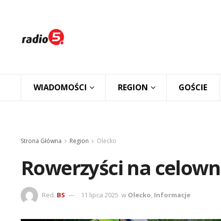
WIADOMOŚCI
REGION
GOŚCIE
Strona Główna
Region
Olecko
Rowerzyści na celown
Red.
BS
11 lipca 2025
w
Olecko
,
Informacje