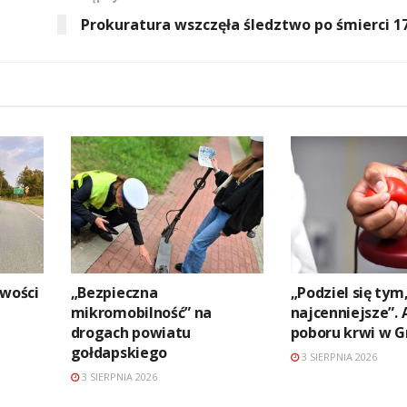
Prokuratura wszczęła śledztwo po śmierci 17
źwości
„Bezpieczna
„Podziel się tym,
mikromobilność” na
najcenniejsze”. 
drogach powiatu
poboru krwi w G
gołdapskiego
3 SIERPNIA 2026
3 SIERPNIA 2026