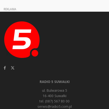
REKLAMA
RADIO 5 SUWAŁKI
ul. Bulwarowa 5
16-400 Suwałki
tel. (087) 567 80 00
serwis@radio5.com.pl