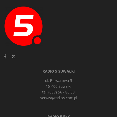
RADIO 5 SUWAŁKI
ul. Bulwarowa 5
16-400 Suwałki
tel. (087) 567 80 00
serwis@radio5.com.pl
RADIO 5 EŁK