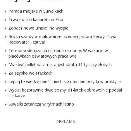
Parada miejska w Suwałkach
Trwa święto kabaretu w Ełku
Zobacz nowe „misie” na wyspie
Rock i szanty w malowniczej scenerii Jeziora Serwy. Trwa
RockWater Festival
Termomodernizacja i drobne remonty. W wakacje w
placówkach oświatowych praca wre
Miał być pellet na zimę, a jest strata 11 tysięcy złotych
Za szybko we Frąckach
Lepiej tę wiedzę mieć i niech się nam nie przyda w praktyce
Wyciął bezprawnie dwie sosny. 61-latek dobrowolnie poddał
się karze
Suwałki zatańczą w rytmach latino
REKLAMA