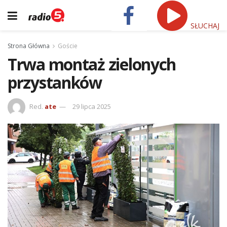
SŁUCHAJ
Strona Główna
Goście
Trwa montaż zielonych
przystanków
Red.
ate
29 lipca 2025