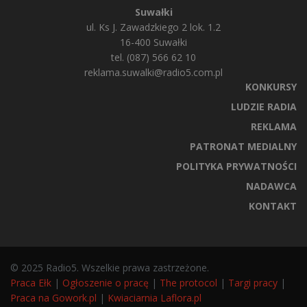
Suwałki
ul. Ks J. Zawadzkiego 2 lok. 1.2
16-400 Suwałki
tel. (087) 566 62 10
reklama.suwalki@radio5.com.pl
KONKURSY
LUDZIE RADIA
REKLAMA
PATRONAT MEDIALNY
POLITYKA PRYWATNOŚCI
NADAWCA
KONTAKT
© 2025 Radio5. Wszelkie prawa zastrzeżone.
Praca Ełk
|
Ogłoszenie o pracę
|
The protocol
|
Targi pracy
|
Praca na Gowork.pl
|
Kwiaciarnia Laflora.pl