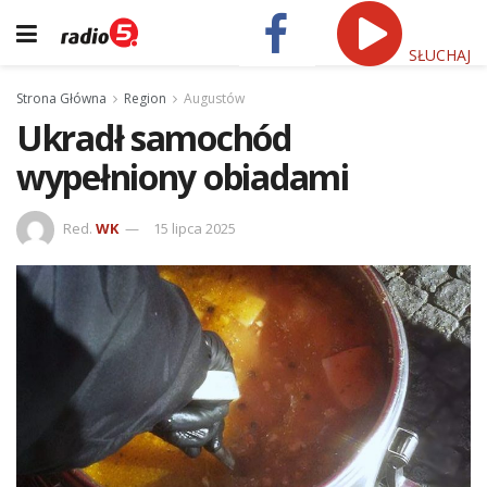
SŁUCHAJ
Strona Główna
Region
Augustów
Ukradł samochód
wypełniony obiadami
Red.
WK
15 lipca 2025