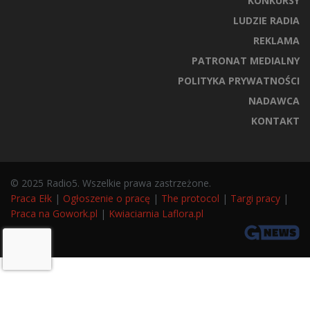
KONKURSY
LUDZIE RADIA
REKLAMA
PATRONAT MEDIALNY
POLITYKA PRYWATNOŚCI
NADAWCA
KONTAKT
© 2025 Radio5. Wszelkie prawa zastrzeżone.
Praca Ełk
|
Ogłoszenie o pracę
|
The protocol
|
Targi pracy
|
Praca na Gowork.pl
|
Kwiaciarnia Laflora.pl