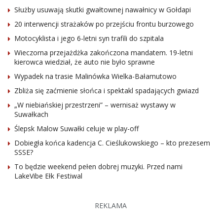
Służby usuwają skutki gwałtownej nawałnicy w Gołdapi
20 interwencji strażaków po przejściu frontu burzowego
Motocyklista i jego 6-letni syn trafili do szpitala
Wieczorna przejażdżka zakończona mandatem. 19-letni
kierowca wiedział, że auto nie było sprawne
Wypadek na trasie Malinówka Wielka-Bałamutowo
Zbliża się zaćmienie słońca i spektakl spadających gwiazd
„W niebiańskiej przestrzeni” – wernisaż wystawy w
Suwałkach
Ślepsk Malow Suwałki celuje w play-off
Dobiegła końca kadencja C. Cieślukowskiego – kto prezesem
SSSE?
To będzie weekend pełen dobrej muzyki. Przed nami
LakeVibe Ełk Festiwal
REKLAMA