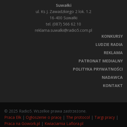
Suwałki
ul. Ks J. Zawadzkiego 2 lok. 1.2
16-400 Suwałki
tel. (087) 566 62 10
reklama.suwalki@radio5.com.pl
KONKURSY
LUDZIE RADIA
REKLAMA
PATRONAT MEDIALNY
POLITYKA PRYWATNOŚCI
NADAWCA
KONTAKT
© 2025 Radio5. Wszelkie prawa zastrzeżone.
Praca Ełk
|
Ogłoszenie o pracę
|
The protocol
|
Targi pracy
|
Praca na Gowork.pl
|
Kwiaciarnia Laflora.pl