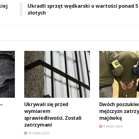
iej
Ukradli sprzęt wędkarski o wartości ponad 5 
złotych
 –
Ukrywali się przed
Dwóch poszukiw
wymiarem
mężczyzn zatrz
sprawiedliwości. Zostali
majówkę
zatrzymani
4 MAJA 2026
18 MAJA 2026