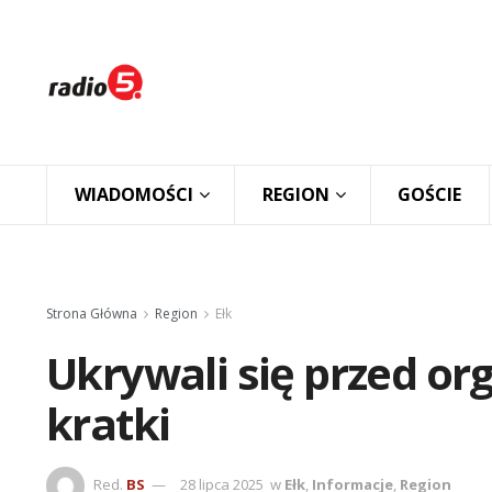
WIADOMOŚCI
REGION
GOŚCIE
Strona Główna
Region
Ełk
Ukrywali się przed org
kratki
Red.
BS
28 lipca 2025
w
Ełk
,
Informacje
,
Region