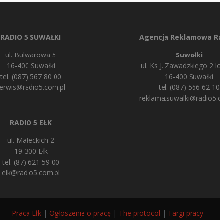
RADIO 5 SUWAŁKI
Agencja Reklamowa Ra
ul. Bulwarowa 5
Suwałki
16-400 Suwałki
ul. Ks J. Zawadzkiego 2 lo
tel. (087) 567 80 00
16-400 Suwałki
erwis@radio5.com.pl
tel. (087) 566 62 10
reklama.suwalki@radio5.
RADIO 5 EŁK
ul. Małeckich 2
19-300 Ełk
tel. (87) 621 59 00
elk@radio5.com.pl
Praca Ełk
|
Ogłoszenie o pracę
|
The protocol
|
Targi pracy