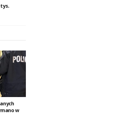
tys.
anych
ymano w