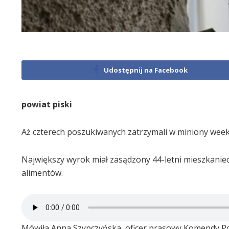
Udostępnij na Facebook
powiat piski
Aż czterech poszukiwanych zatrzymali w miniony weeken
Największy wyrok miał zasądzony 44-letni mieszkaniec g
alimentów.
Mówiła Anna Szypczyńska, oficer prasowy Komendy Pow