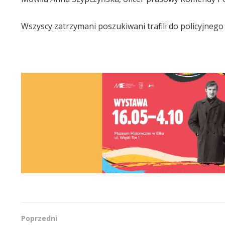
Wszyscy zatrzymani poszukiwani trafili do policyjneg
Poprzedni