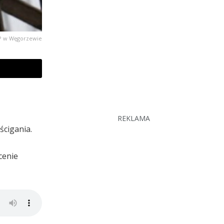
KPP w Węgorzewie
REKLAMA
ścigania.
cenie