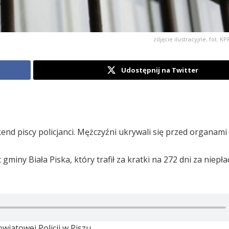
zdjęcie ilustracyjne, fot. 
Udostępnij na Twitter
d piscy policjanci. Mężczyźni ukrywali się przed organami 
miny Biała Piska, który trafił za kratki na 272 dni za niepła
iatowej Policji w Piszu.