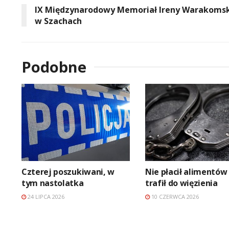
IX Międzynarodowy Memoriał Ireny Warakomsk
w Szachach
Podobne
Czterej poszukiwani, w
Nie płacił alimentów
tym nastolatka
trafił do więzienia
24 LIPCA 2026
10 CZERWCA 2026