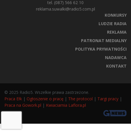
tel. (087) 566 62 10
reklama.suwalki@radio5.com.pl
KONKURSY
LUDZIE RADIA
REKLAMA
PATRONAT MEDIALNY
POLITYKA PRYWATNOŚCI
NADAWCA
KONTAKT
© 2025 Radio5. Wszelkie prawa zastrzeżone.
Praca Ełk
|
Ogłoszenie o pracę
|
The protocol
|
Targi pracy
|
Praca na Gowork.pl
|
Kwiaciarnia Laflora.pl