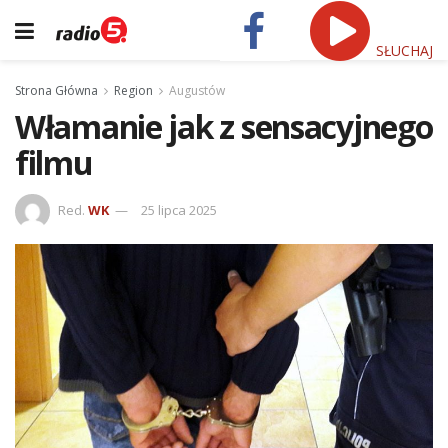
SŁUCHAJ
Strona Główna
Region
Augustów
Włamanie jak z sensacyjnego
filmu
Red.
WK
25 lipca 2025