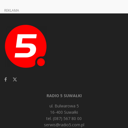
REKLAMA
RADIO 5 SUWAŁKI
ul. Bulwarowa 5
16-400 Suwałki
tel. (087) 567 80 00
serwis@radio5.com.pl