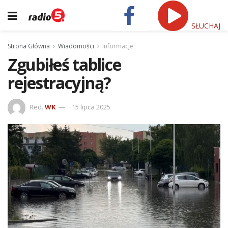
SŁUCHAJ
Strona Główna
Wiadomości
Informacje
Zgubiłeś tablice
rejestracyjną?
Red.
WK
15 lipca 2025