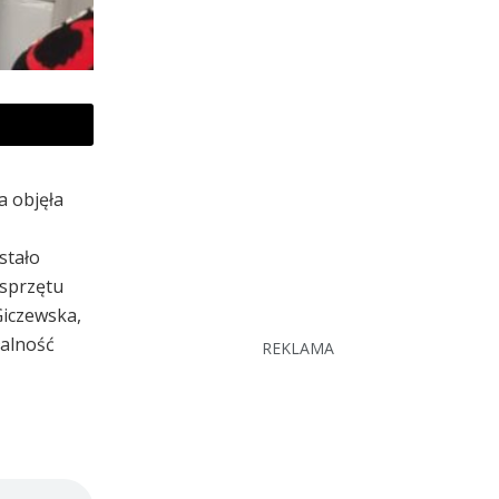
a objęła
stało
 sprzętu
Giczewska,
łalność
REKLAMA