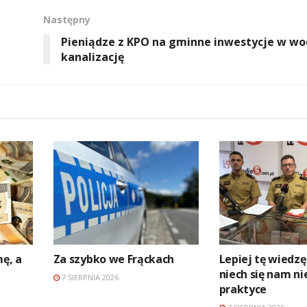
Następny
Pieniądze z KPO na gminne inwestycje w wod
kanalizację
mę, a
Za szybko we Frąckach
Lepiej tę wiedzę
niech się nam ni
7 SIERPNIA 2026
praktyce