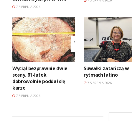
7 SIERPNIA 2026
7 SIERPNIA 2026
Wyciął bezprawnie dwie
Suwałki zatańczą w
sosny. 61-latek
rytmach latino
dobrowolnie poddał się
7 SIERPNIA 2026
karze
7 SIERPNIA 2026