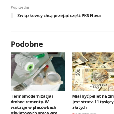
Poprzedni
Związkowcy chcą przejąć część PKS Nova
Podobne
Termomodernizacja i
Miał być pellet na zi
drobne remonty. W
jest strata 11 tysięcy
wakacje w placówkach
złotych
oświatowych praca wre