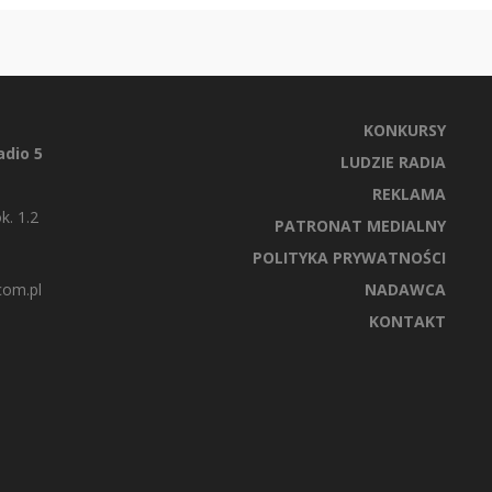
KONKURSY
dio 5
LUDZIE RADIA
REKLAMA
k. 1.2
PATRONAT MEDIALNY
POLITYKA PRYWATNOŚCI
com.pl
NADAWCA
KONTAKT