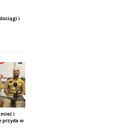
ociągi i
 mieć i
e przyda w