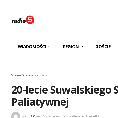
WIADOMOŚCI
REGION
GOŚCIE
Strona Główna
Goście
20-lecie Suwalskiego 
Paliatywnej
Red.
AP
5 sierpnia 2025
w
Goście
,
Suwałki