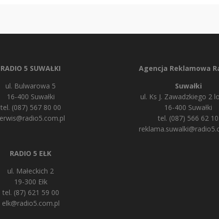
RADIO 5 SUWAŁKI
Agencja Reklamowa Ra
ul. Bulwarowa 5
Suwałki
16-400 Suwałki
ul. Ks J. Zawadzkiego 2 lo
tel. (087) 567 80 00
16-400 Suwałki
erwis@radio5.com.pl
tel. (087) 566 62 10
reklama.suwalki@radio5.
RADIO 5 EŁK
ul. Małeckich 2
19-300 Ełk
tel. (87) 621 59 00
elk@radio5.com.pl