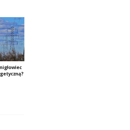
migłowiec
ergetyczną?