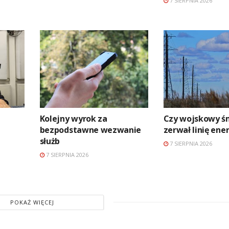
7 SIERPNIA 2026
Kolejny wyrok za
Czy wojskowy ś
bezpodstawne wezwanie
zerwał linię en
służb
7 SIERPNIA 2026
7 SIERPNIA 2026
POKAŻ WIĘCEJ