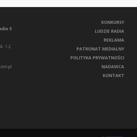
KONKURSY
dio 5
LUDZIE RADIA
REKLAMA
k. 1.2
PATRONAT MEDIALNY
POLITYKA PRYWATNOŚCI
com.pl
NADAWCA
KONTAKT