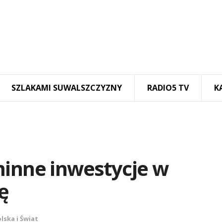
SZLAKAMI SUWALSZCZYZNY
RADIO5 TV
K
minne inwestycje w
ę
lska i Świat