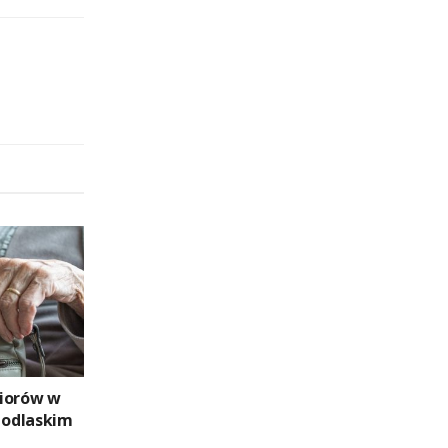
niorów w
odlaskim