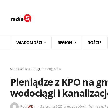
WIADOMOŚCI
REGION
GOŚCIE
Strona Główna
Region
Augustów
Pieniądze z KPO na g
wodociągi i kanalizacj
Red.
WK
5 sierpnia 2025
w
Augustów
,
Informacje
,
Po