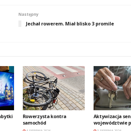
Następny
Jechał rowerem. Miał blisko 3 promile
abytki
Rowerzysta kontra
Aktywizacja se
samochód
województwie p
4 SIERPNIA 2026
3 SIERPNIA 2026