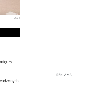
UMWP
 między
REKLAMA
owadzonych