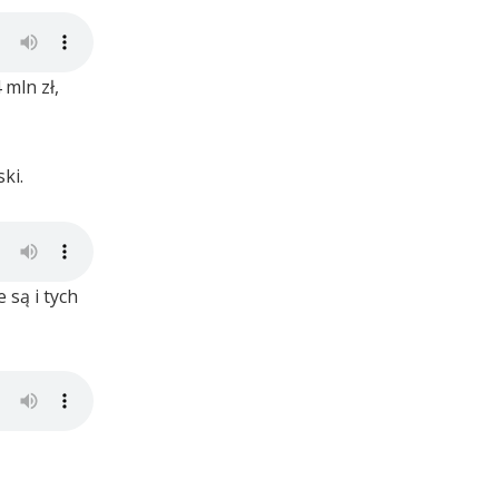
 mln zł,
ki.
 są i tych