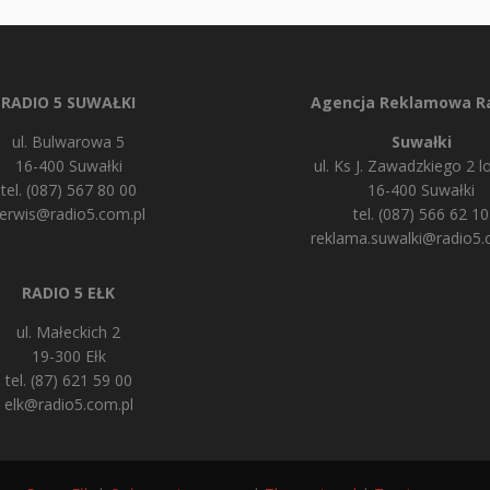
RADIO 5 SUWAŁKI
Agencja Reklamowa Ra
ul. Bulwarowa 5
Suwałki
16-400 Suwałki
ul. Ks J. Zawadzkiego 2 lo
tel. (087) 567 80 00
16-400 Suwałki
erwis@radio5.com.pl
tel. (087) 566 62 10
reklama.suwalki@radio5.
RADIO 5 EŁK
ul. Małeckich 2
19-300 Ełk
tel. (87) 621 59 00
elk@radio5.com.pl