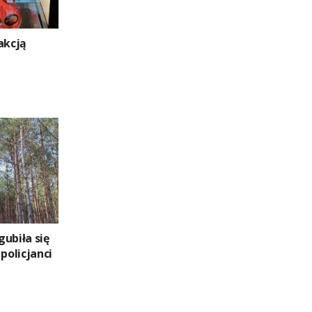
akcją
ubiła się
policjanci