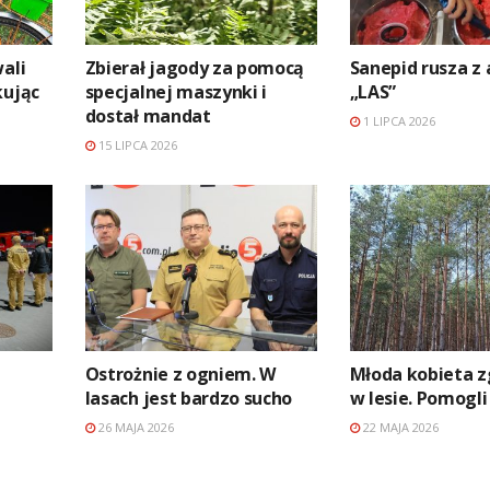
ali
Zbierał jagody za pomocą
Sanepid rusza z 
kując
specjalnej maszynki i
„LAS”
dostał mandat
1 LIPCA 2026
15 LIPCA 2026
Ostrożnie z ogniem. W
Młoda kobieta zg
lasach jest bardzo sucho
w lesie. Pomogli 
26 MAJA 2026
22 MAJA 2026