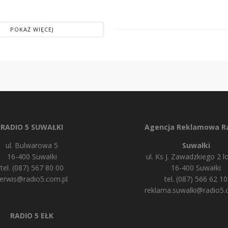
POKAŻ WIĘCEJ
RADIO 5 SUWAŁKI
Agencja Reklamowa Ra
ul. Bulwarowa 5
Suwałki
16-400 Suwałki
ul. Ks J. Zawadzkiego 2 lo
tel. (087) 567 80 00
16-400 Suwałki
erwis@radio5.com.pl
tel. (087) 566 62 10
reklama.suwalki@radio5.
RADIO 5 EŁK