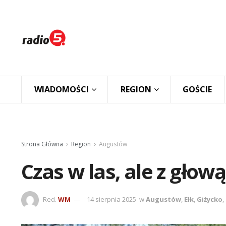
WIADOMOŚCI
REGION
GOŚCIE
Strona Główna
Region
Augustów
Czas w las, ale z głową
Red.
WM
14 sierpnia 2025
w
Augustów
,
Ełk
,
Giżycko
,