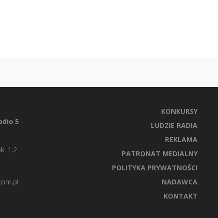
KONKURSY
dio 5
LUDZIE RADIA
REKLAMA
k. 1.2
PATRONAT MEDIALNY
POLITYKA PRYWATNOŚCI
com.pl
NADAWCA
KONTAKT