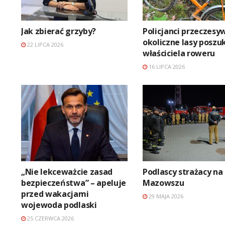
Jak zbierać grzyby?
Policjanci przeczesyw
okoliczne lasy poszu
22 LIPCA 2026
właściciela roweru
16 LIPCA 2026
„Nie lekceważcie zasad
Podlascy strażacy na
bezpieczeństwa” – apeluje
Mazowszu
przed wakacjami
29 MAJA 2026
wojewoda podlaski
25 CZERWCA 2026