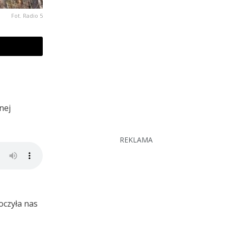
Fot. Radio 5
nej
REKLAMA
oczyła nas