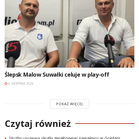
Ślepsk Malow Suwałki celuje w play-off
6 SIERPNIA 2026
POKAŻ WIĘCEJ
Czytaj również
Służby usuwają skutki gwałtownej nawałnicy w Gołdapi