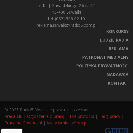
ul. Ks J. Zawadzkiego 2 lok. 1.2
16-400 Suwałki
tel. (087) 566 62 10
reklama.suwalki@radio5.com.pl
KONKURSY
LUDZIE RADIA
REKLAMA
PATRONAT MEDIALNY
POLITYKA PRYWATNOŚCI
NADAWCA
KONTAKT
© 2025 Radio5. Wszelkie prawa zastrzeżone.
Praca Ełk
|
Ogłoszenie o pracę
|
The protocol
|
Targi pracy
|
Praca na Gowork.pl
|
Kwiaciarnia Laflora.pl