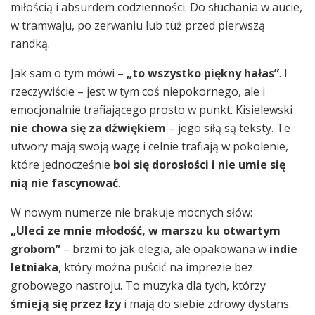
miłością i absurdem codzienności. Do słuchania w aucie,
w tramwaju, po zerwaniu lub tuż przed pierwszą
randką.
Jak sam o tym mówi –
„to wszystko piękny hałas”
. I
rzeczywiście – jest w tym coś niepokornego, ale i
emocjonalnie trafiającego prosto w punkt. Kisielewski
nie chowa się za dźwiękiem
– jego siłą są teksty. Te
utwory mają swoją wagę i celnie trafiają w pokolenie,
które jednocześnie
boi się dorosłości i nie umie się
nią nie fascynować
.
W nowym numerze nie brakuje mocnych słów:
„Uleci ze mnie młodość, w marszu ku otwartym
grobom”
– brzmi to jak elegia, ale opakowana w
indie
letniaka
, który można puścić na imprezie bez
grobowego nastroju. To muzyka dla tych, którzy
śmieją się przez łzy
i mają do siebie zdrowy dystans.