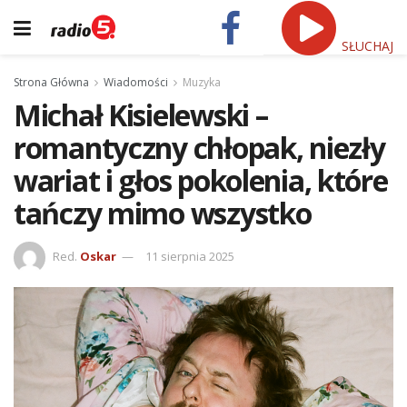
SŁUCHAJ
Strona Główna
Wiadomości
Muzyka
Michał Kisielewski –
romantyczny chłopak, niezły
wariat i głos pokolenia, które
tańczy mimo wszystko
Red.
Oskar
11 sierpnia 2025