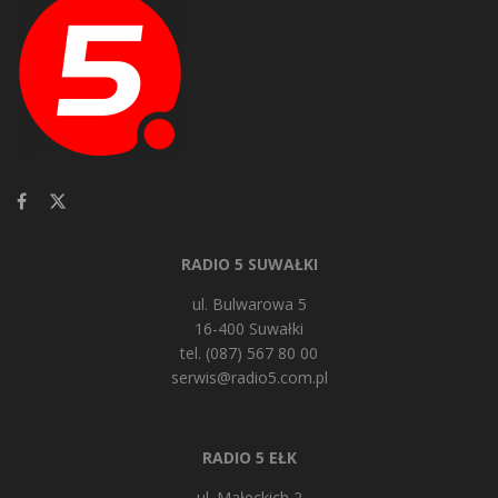
RADIO 5 SUWAŁKI
ul. Bulwarowa 5
16-400 Suwałki
tel. (087) 567 80 00
serwis@radio5.com.pl
RADIO 5 EŁK
ul. Małeckich 2