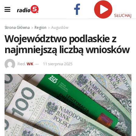
SŁUCHAJ
Strona Główna
Region
Augustów
Województwo podlaskie z
najmniejszą liczbą wniosków
Red.
WK
11 sierpnia 2025