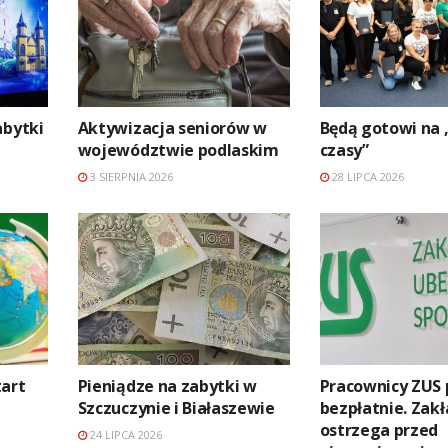
abytki
Aktywizacja seniorów w
Będą gotowi na 
województwie podlaskim
czasy”
3 SIERPNIA 2026
28 LIPCA 2026
tart
Pieniądze na zabytki w
Pracownicy ZUS
Szczuczynie i Białaszewie
bezpłatnie. Zakł
ostrzega przed
24 LIPCA 2026