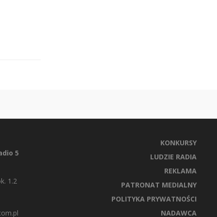
KONKURSY
dio 5
LUDZIE RADIA
REKLAMA
k. 1.2
PATRONAT MEDIALNY
POLITYKA PRYWATNOŚCI
com.pl
NADAWCA