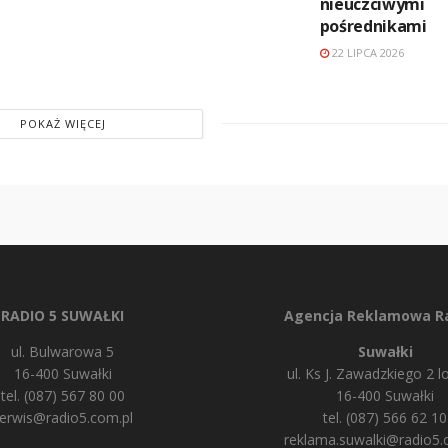
nieuczciwymi
pośrednikami
22 LIPCA 2026
POKAŻ WIĘCEJ
RADIO 5 SUWAŁKI
Agencja Reklamowa Ra
ul. Bulwarowa 5
Suwałki
16-400 Suwałki
ul. Ks J. Zawadzkiego 2 lo
tel. (087) 567 80 00
16-400 Suwałki
erwis@radio5.com.pl
tel. (087) 566 62 10
reklama.suwalki@radio5.