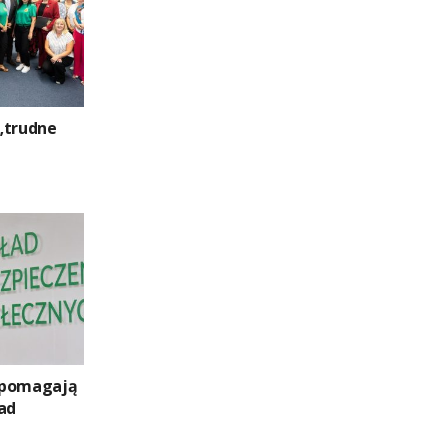
„trudne
 pomagają
ad