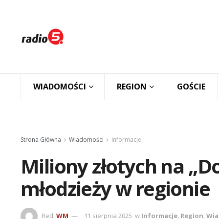
WIADOMOŚCI
REGION
GOŚCIE
Strona Główna
Wiadomości
Informacje
Miliony złotych na „Dob
młodzieży w regionie
Red.
WM
11 sierpnia 2025
w
Informacje
,
Region
,
Wia