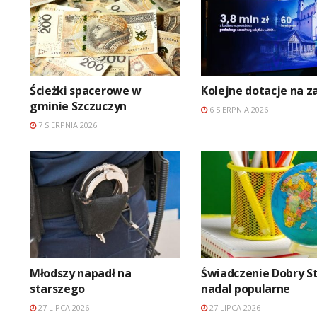
Ścieżki spacerowe w
Kolejne dotacje na z
gminie Szczuczyn
6 SIERPNIA 2026
7 SIERPNIA 2026
Młodszy napadł na
Świadczenie Dobry S
starszego
nadal popularne
27 LIPCA 2026
27 LIPCA 2026