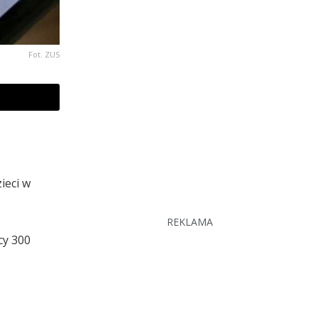
Fot. ZUS
ieci w
REKLAMA
cy 300