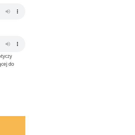
otyczy
ącej do