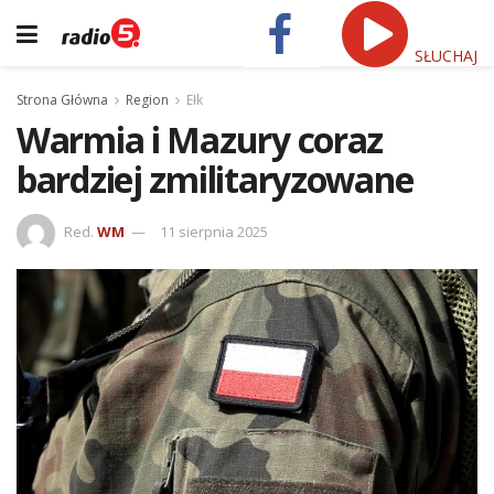
SŁUCHAJ
Strona Główna
Region
Ełk
Warmia i Mazury coraz
bardziej zmilitaryzowane
Red.
WM
11 sierpnia 2025