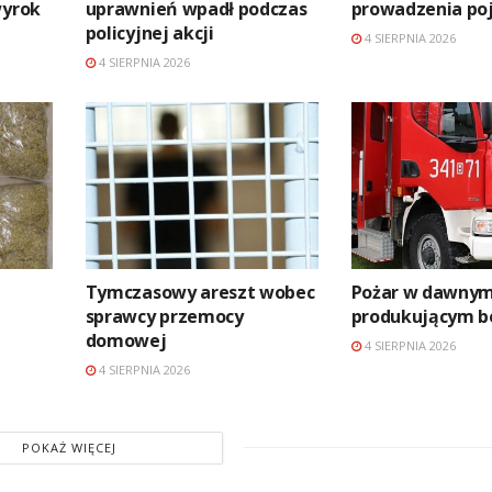
wyrok
uprawnień wpadł podczas
prowadzenia po
policyjnej akcji
4 SIERPNIA 2026
4 SIERPNIA 2026
Tymczasowy areszt wobec
Pożar w dawnym
sprawcy przemocy
produkującym b
domowej
4 SIERPNIA 2026
4 SIERPNIA 2026
POKAŻ WIĘCEJ