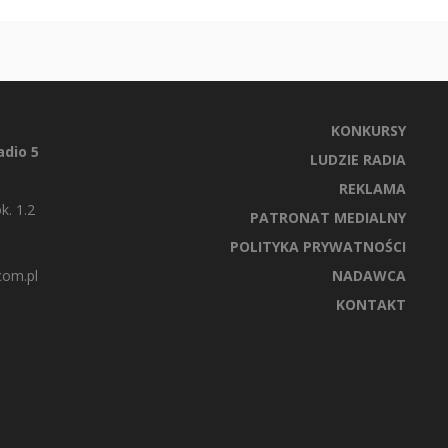
KONKURSY
dio 5
LUDZIE RADIA
REKLAMA
k. 1.2
PATRONAT MEDIALNY
POLITYKA PRYWATNOŚCI
com.pl
NADAWCA
KONTAKT