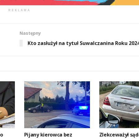
REKLAMA
Następny
Kto zasłużył na tytuł Suwalczanina Roku 202
go
Pijany kierowca bez
Zlekceważył są