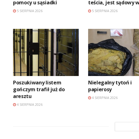
pomocy u sąsiadki
teścia, jest sądowy 
5 SIERPNIA 2026
5 SIERPNIA 2026
Poszukiwany listem
Nielegalny tytoń i
gończym trafił już do
papierosy
aresztu
4 SIERPNIA 2026
4 SIERPNIA 2026