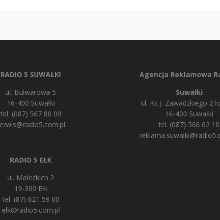
RADIO 5 SUWAŁKI
Agencja Reklamowa Ra
ul. Bulwarowa 5
Suwałki
16-400 Suwałki
ul. Ks J. Zawadzkiego 2 lo
tel. (087) 567 80 00
16-400 Suwałki
erwis@radio5.com.pl
tel. (087) 566 62 10
reklama.suwalki@radio5.
RADIO 5 EŁK
ul. Małeckich 2
19-300 Ełk
tel. (87) 621 59 00
elk@radio5.com.pl