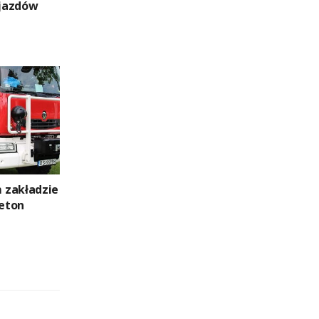
jazdów
 zakładzie
eton