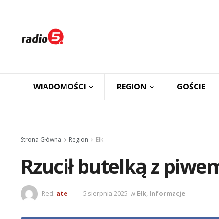
WIADOMOŚCI
REGION
GOŚCIE
Strona Główna
Region
Ełk
Rzucił butelką z piw
Red.
ate
5 sierpnia 2025
w
Ełk
,
Informacje