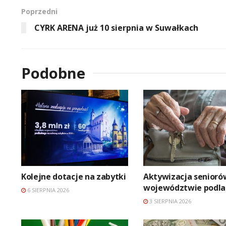
Poprzedni
CYRK ARENA już 10 sierpnia w Suwałkach
Podobne
Kolejne dotacje na zabytki
Aktywizacja senioró
województwie podl
6 SIERPNIA 2026
3 SIERPNIA 2026