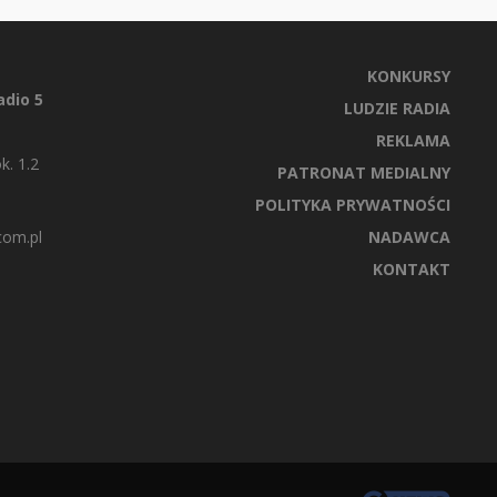
KONKURSY
dio 5
LUDZIE RADIA
REKLAMA
k. 1.2
PATRONAT MEDIALNY
POLITYKA PRYWATNOŚCI
com.pl
NADAWCA
KONTAKT