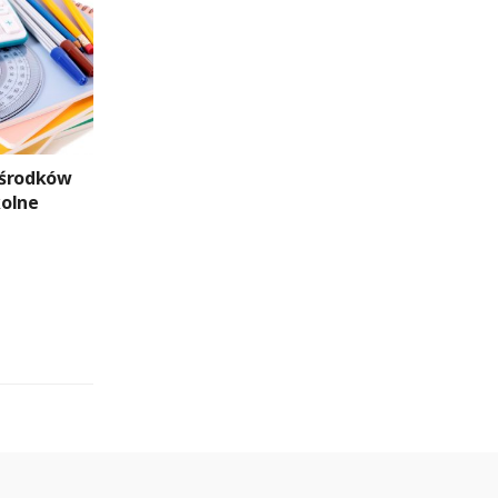
 środków
kolne