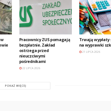
 w
Pracownicy ZUS pomagają
Trwają wypłaty
zewie
bezpłatnie. Zakład
na wyprawki sz
ostrzega przed
21 LIPCA 2026
nieuczciwymi
pośrednikami
22 LIPCA 2026
POKAŻ WIĘCEJ