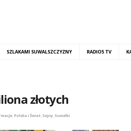
SZLAKAMI SUWALSZCZYZNY
RADIO5 TV
K
iliona złotych
rmacje
,
Polska i Świat
,
Sejny
,
Suwałki