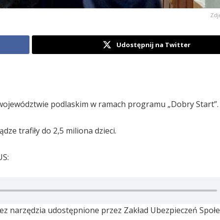
Zdj
Udostępnij na Twitter
i w województwie podlaskim w ramach programu „Dobry Start”.
dze trafiły do 2,5 miliona dzieci.
US:
ez narzędzia udostępnione przez Zakład Ubezpieczeń Społe