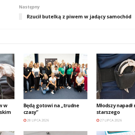
Następny
Rzucił butelką z piwem w jadący samochód
w w
Będą gotowi na „trudne
Młodszy napadł 
askim
czasy”
starszego
28 LIPCA 2026
27 LIPCA 2026