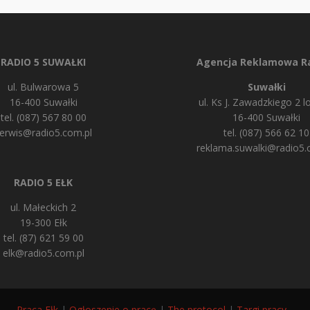
RADIO 5 SUWAŁKI
Agencja Reklamowa Ra
ul. Bulwarowa 5
Suwałki
16-400 Suwałki
ul. Ks J. Zawadzkiego 2 lo
tel. (087) 567 80 00
16-400 Suwałki
erwis@radio5.com.pl
tel. (087) 566 62 10
reklama.suwalki@radio5.
RADIO 5 EŁK
ul. Małeckich 2
19-300 Ełk
tel. (87) 621 59 00
elk@radio5.com.pl
Praca Ełk
|
Ogłoszenie o pracę
|
The protocol
|
Targi pracy