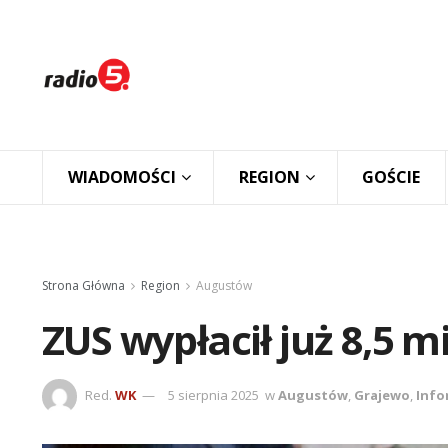
WIADOMOŚCI
REGION
GOŚCIE
Strona Główna
Region
Augustów
ZUS wypłacił już 8,5 m
Red.
WK
5 sierpnia 2025
w
Augustów
,
Grajewo
,
Info