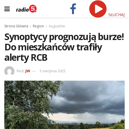
SŁUCHAJ
Strona Główna
Region
Augustów
Synoptycy prognozują burze!
Do mieszkańców trafiły
alerty RCB
Red.
JW
3 sierpnia 2025