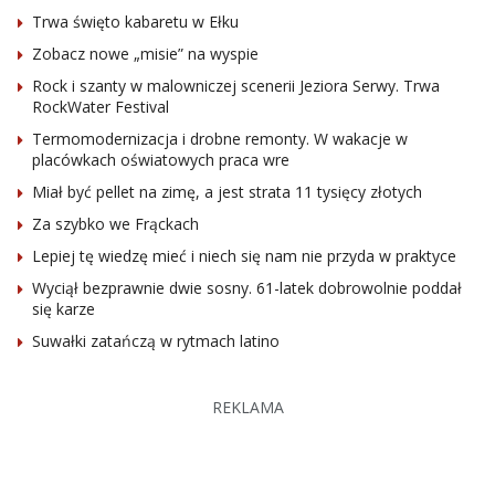
Trwa święto kabaretu w Ełku
Zobacz nowe „misie” na wyspie
Rock i szanty w malowniczej scenerii Jeziora Serwy. Trwa
RockWater Festival
Termomodernizacja i drobne remonty. W wakacje w
placówkach oświatowych praca wre
Miał być pellet na zimę, a jest strata 11 tysięcy złotych
Za szybko we Frąckach
Lepiej tę wiedzę mieć i niech się nam nie przyda w praktyce
Wyciął bezprawnie dwie sosny. 61-latek dobrowolnie poddał
się karze
Suwałki zatańczą w rytmach latino
REKLAMA