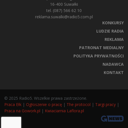
16-400 Suwałki
tel. (087) 566 62 10
reklama.suwalki@radio5.com.pl
KONKURSY
LUDZIE RADIA
REKLAMA
PATRONAT MEDIALNY
POLITYKA PRYWATNOŚCI
NADAWCA
KONTAKT
© 2025 Radio5. Wszelkie prawa zastrzeżone.
Praca Ełk
|
Ogłoszenie o pracę
|
The protocol
|
Targi pracy
|
Praca na Gowork.pl
|
Kwiaciarnia Laflora.pl