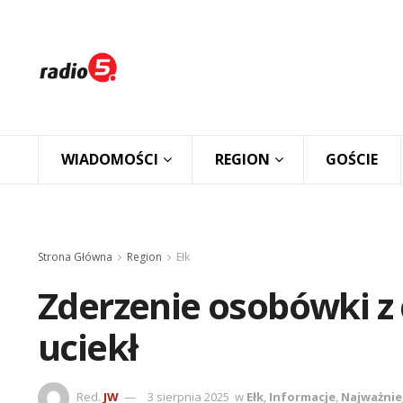
WIADOMOŚCI
REGION
GOŚCIE
Strona Główna
Region
Ełk
Zderzenie osobówki z 
uciekł
Red.
JW
3 sierpnia 2025
w
Ełk
,
Informacje
,
Najważnie