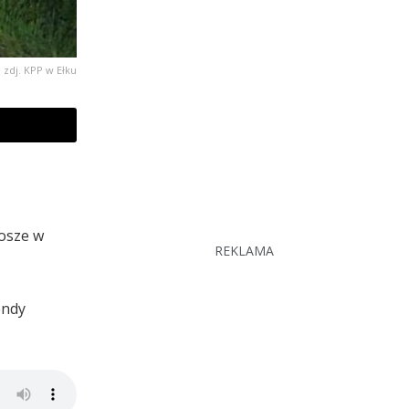
zdj. KPP w Ełku
gosze w
REKLAMA
endy