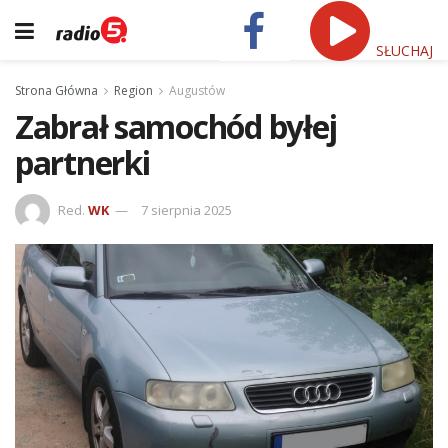
SŁUCHAJ
Strona Główna
Region
Augustów
Zabrał samochód byłej
partnerki
Red.
WK
7 sierpnia 2025