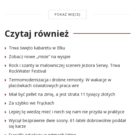
POKAŻ WIĘCEJ
Czytaj również
Trwa święto kabaretu w Ełku
Zobacz nowe „misie” na wyspie
Rock i szanty w malowniczej scenerii Jeziora Serwy. Trwa
RockWater Festival
Termomodernizacja i drobne remonty. W wakacje w
placówkach oświatowych praca wre
Miał być pellet na zimę, a jest strata 11 tysięcy złotych
Za szybko we Frąckach
Lepiej tę wiedzę mieć i niech się nam nie przyda w praktyce
Wyciął bezprawnie dwie sosny. 61-latek dobrowolnie poddał
się karze
Suwałki zatańczą w rytmach latino