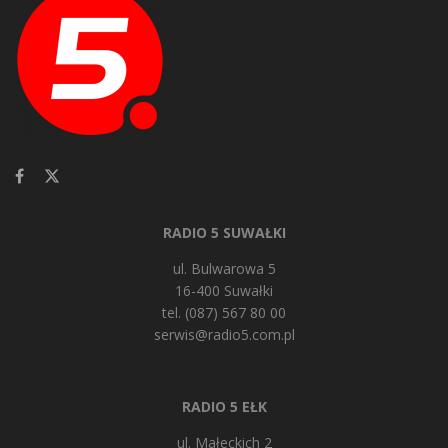
RADIO 5 SUWAŁKI
ul. Bulwarowa 5
16-400 Suwałki
tel. (087) 567 80 00
serwis@radio5.com.pl
RADIO 5 EŁK
ul. Małeckich 2