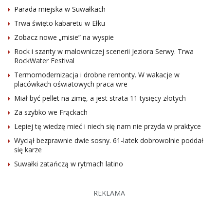
Parada miejska w Suwałkach
Trwa święto kabaretu w Ełku
Zobacz nowe „misie” na wyspie
Rock i szanty w malowniczej scenerii Jeziora Serwy. Trwa
RockWater Festival
Termomodernizacja i drobne remonty. W wakacje w
placówkach oświatowych praca wre
Miał być pellet na zimę, a jest strata 11 tysięcy złotych
Za szybko we Frąckach
Lepiej tę wiedzę mieć i niech się nam nie przyda w praktyce
Wyciął bezprawnie dwie sosny. 61-latek dobrowolnie poddał
się karze
Suwałki zatańczą w rytmach latino
REKLAMA