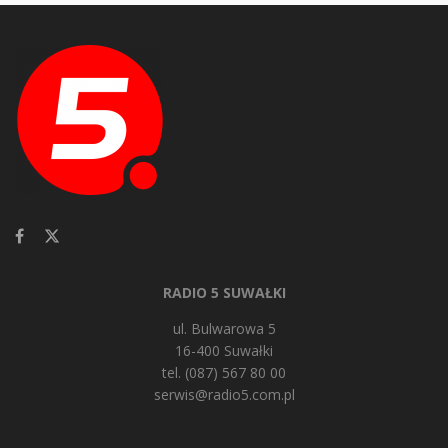
RADIO 5 SUWAŁKI
ul. Bulwarowa 5
16-400 Suwałki
tel. (087) 567 80 00
serwis@radio5.com.pl