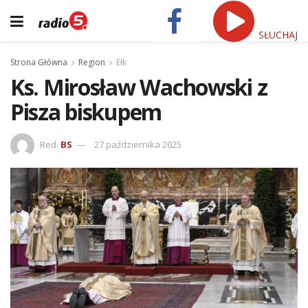
SŁUCHAJ
Strona Główna
Region
Ełk
Ks. Mirosław Wachowski z
Pisza biskupem
Red.
BS
27 października 2025