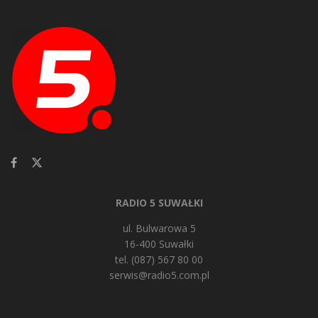
RADIO 5 SUWAŁKI
ul. Bulwarowa 5
16-400 Suwałki
tel. (087) 567 80 00
serwis@radio5.com.pl