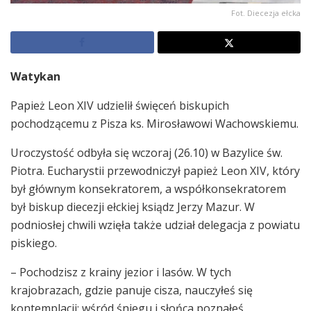
Fot. Diecezja ełcka
Watykan
Papież Leon XIV udzielił święceń biskupich
pochodzącemu z Pisza ks. Mirosławowi Wachowskiemu.
Uroczystość odbyła się wczoraj (26.10) w Bazylice św.
Piotra. Eucharystii przewodniczył papież Leon XIV, który
był głównym konsekratorem, a współkonsekratorem
był biskup diecezji ełckiej ksiądz Jerzy Mazur. W
podniosłej chwili wzięła także udział delegacja z powiatu
piskiego.
– Pochodzisz z krainy jezior i lasów. W tych
krajobrazach, gdzie panuje cisza, nauczyłeś się
kontemplacji; wśród śniegu i słońca poznałeś