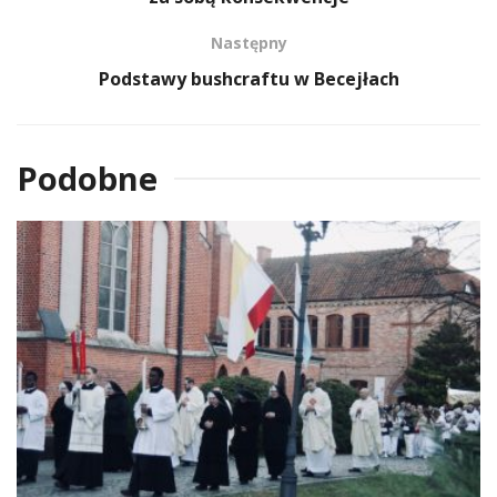
Następny
Podstawy bushcraftu w Becejłach
Podobne