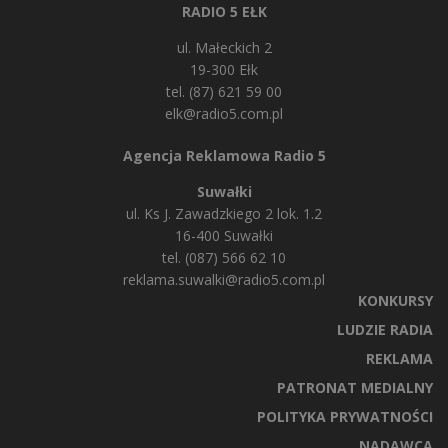
RADIO 5 EŁK
ul. Małeckich 2
19-300 Ełk
tel. (87) 621 59 00
elk@radio5.com.pl
Agencja Reklamowa Radio 5
Suwałki
ul. Ks J. Zawadzkiego 2 lok. 1.2
16-400 Suwałki
tel. (087) 566 62 10
reklama.suwalki@radio5.com.pl
KONKURSY
LUDZIE RADIA
REKLAMA
PATRONAT MEDIALNY
POLITYKA PRYWATNOŚCI
NADAWCA