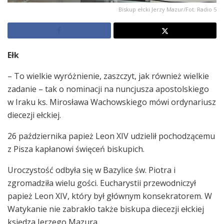
Biskup ełcki Jerzy Mazur/Fot. Radio 5
Ełk
– To wielkie wyróżnienie, zaszczyt, jak również wielkie
zadanie – tak o nominacji na nuncjusza apostolskiego
w Iraku ks. Mirosława Wachowskiego mówi ordynariusz
diecezji ełckiej.
26 października papież Leon XIV udzielił pochodzącemu
z Pisza kapłanowi święceń biskupich.
Uroczystość odbyła się w Bazylice św. Piotra i
zgromadziła wielu gości. Eucharystii przewodniczył
papież Leon XIV, który był głównym konsekratorem. W
Watykanie nie zabrakło także biskupa diecezji ełckiej
księdza Jerzego Mazura.