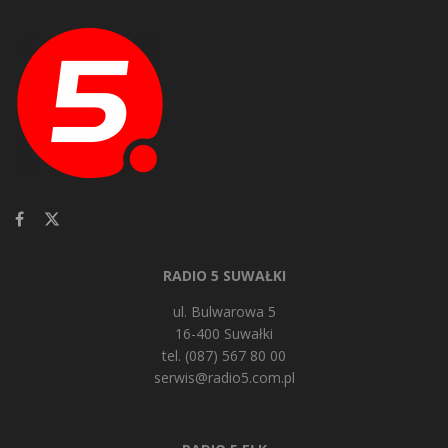
RADIO 5 SUWAŁKI
ul. Bulwarowa 5
16-400 Suwałki
tel. (087) 567 80 00
serwis@radio5.com.pl