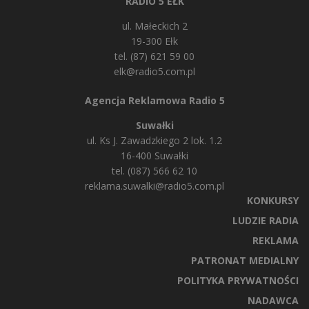
RADIO 5 EŁK
ul. Małeckich 2
19-300 Ełk
tel. (87) 621 59 00
elk@radio5.com.pl
Agencja Reklamowa Radio 5
Suwałki
ul. Ks J. Zawadzkiego 2 lok. 1.2
16-400 Suwałki
tel. (087) 566 62 10
reklama.suwalki@radio5.com.pl
KONKURSY
LUDZIE RADIA
REKLAMA
PATRONAT MEDIALNY
POLITYKA PRYWATNOŚCI
NADAWCA