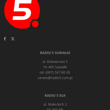
RADIO 5 SUWAŁKI
ul. Bulwarowa 5
16-400 Suwałki
tel. (087) 567 80 00
serwis@radio5.com.pl
RADIO 5 EŁK
ul. Małeckich 2
19-300 Ełk