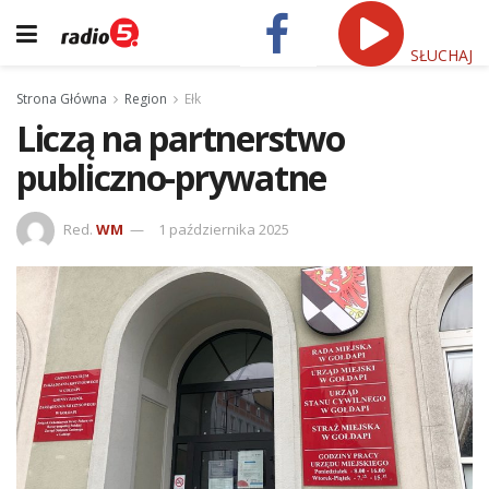
SŁUCHAJ
Strona Główna
Region
Ełk
Liczą na partnerstwo
publiczno-prywatne
Red.
WM
1 października 2025