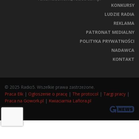
KONKURSY
LUDZIE RADIA
REKLAMA
PATRONAT MEDIALNY
POLITYKA PRYWATNOŚCI
NADAWCA
KONTAKT
© 2025 Radio5. Wszelkie prawa zastrzeżone.
Praca Ełk
|
Ogłoszenie o pracę
|
The protocol
|
Targi pracy
|
Praca na Gowork.pl
|
Kwiaciarnia Laflora.pl