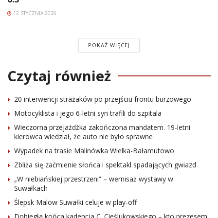
12 STYCZNIA 2026
POKAŻ WIĘCEJ
Czytaj również
20 interwencji strażaków po przejściu frontu burzowego
Motocyklista i jego 6-letni syn trafili do szpitala
Wieczorna przejażdżka zakończona mandatem. 19-letni
kierowca wiedział, że auto nie było sprawne
Wypadek na trasie Malinówka Wielka-Bałamutowo
Zbliża się zaćmienie słońca i spektakl spadających gwiazd
„W niebiańskiej przestrzeni” – wernisaż wystawy w
Suwałkach
Ślepsk Malow Suwałki celuje w play-off
Dobiegła końca kadencja C. Cieślukowskiego – kto prezesem