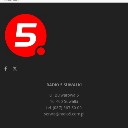
RADIO 5 SUWAŁKI
ul. Bulwarowa 5
16-400 Suwałki
tel. (087) 567 80 00
serwis@radio5.com.pl