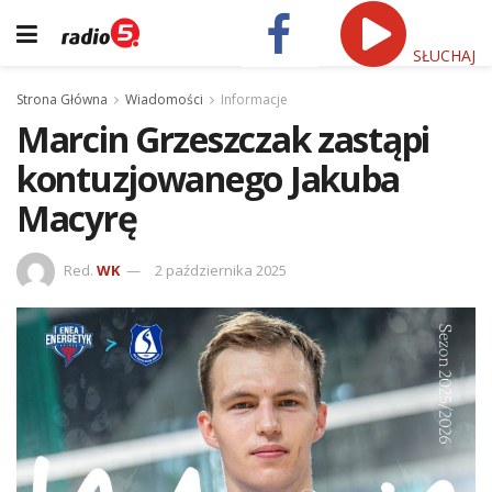
SŁUCHAJ
Strona Główna
Wiadomości
Informacje
Marcin Grzeszczak zastąpi
kontuzjowanego Jakuba
Macyrę
Red.
WK
2 października 2025