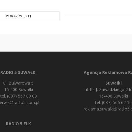
POKAŻ WIĘCEJ
RADIO 5 SUWAŁKI
Agencja Reklamowa Ra
ul. Bulwarowa 5
Suwałki
16-400 Suwałki
ul. Ks J. Zawadzkiego 2 lo
tel. (087) 567 80 00
16-400 Suwałki
erwis@radio5.com.pl
tel. (087) 566 62 10
reklama.suwalki@radio5.
RADIO 5 EŁK