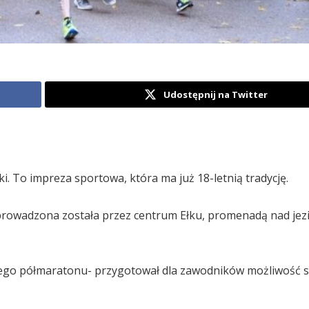
Udostępnij na Twitter
i. To impreza sportowa, która ma już 18-letnią tradycję.
oprowadzona została przez centrum Ełku, promenadą nad jez
ckiego półmaratonu- przygotował dla zawodników możliwość s