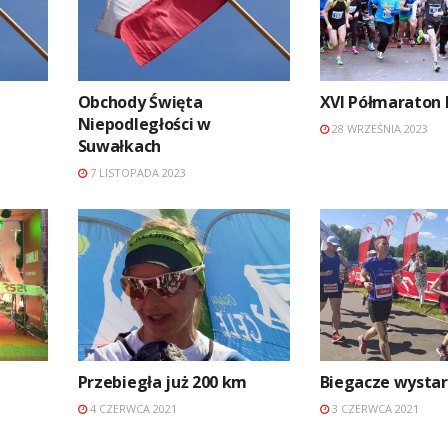
Obchody Święta
XVI Półmaraton E
Niepodległości w
28 WRZEŚNIA 2023
Suwałkach
7 LISTOPADA 2023
Przebiegła już 200 km
Biegacze wystar
4 CZERWCA 2021
3 CZERWCA 2021