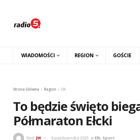
WIADOMOŚCI
REGION
GOŚCIE
Strona Główna
Region
Ełk
To będzie święto bieg
Półmaraton Ełcki
Red.
JW
8 października 2025
w
Ełk
,
Sport