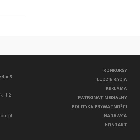
KONKURSY
dio 5
LUDZIE RADIA
REKLAMA
k. 1.2
PATRONAT MEDIALNY
POLITYKA PRYWATNOŚCI
com.pl
NADAWCA
KONTAKT