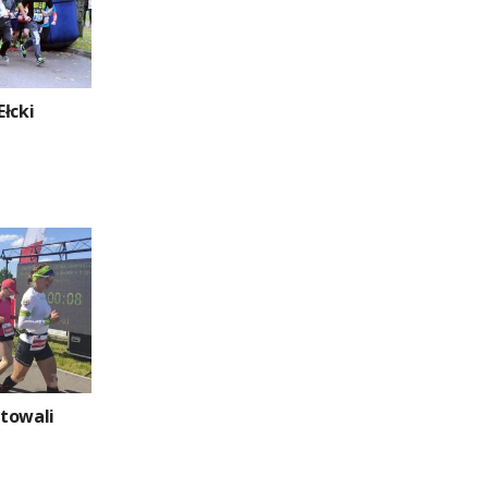
łcki
towali