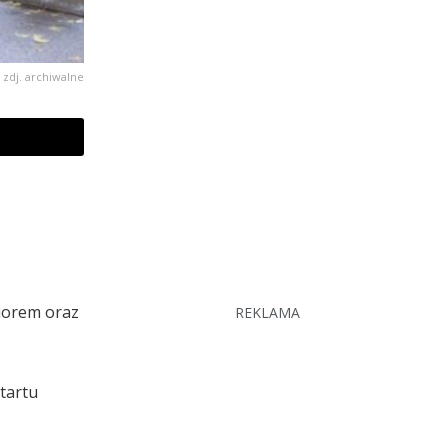
zdj. archiwalne
iorem oraz
REKLAMA
tartu