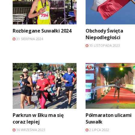
Rozbiegane Suwałki 2024
Obchody Święta
Niepodległości
31 SIERPNIA 2024
10 LISTOPADA 2023
Parkrun w Ełku ma się
Półmaraton ulicami
coraz lepiej
Suwałk
16 WRZEŚNIA 2023
2 LIPCA 2022