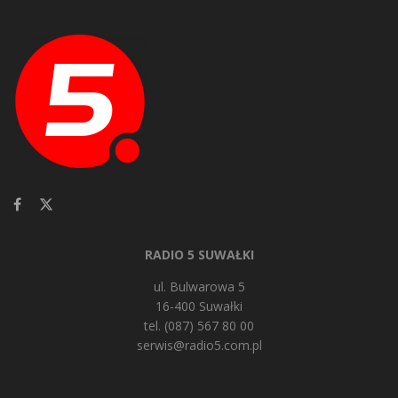
RADIO 5 SUWAŁKI
ul. Bulwarowa 5
16-400 Suwałki
tel. (087) 567 80 00
serwis@radio5.com.pl