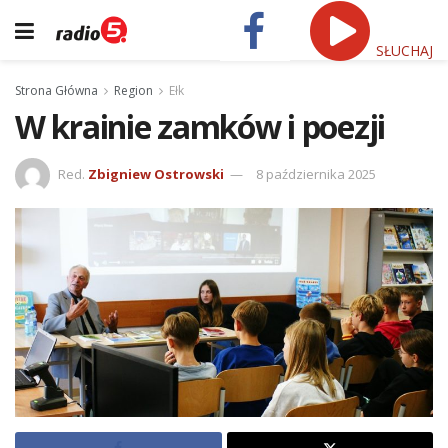
SŁUCHAJ
Strona Główna
Region
Ełk
W krainie zamków i poezji
Red.
Zbigniew Ostrowski
8 października 2025