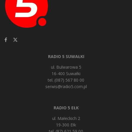
RADIO 5 SUWAŁKI
ul. Bulwarowa 5
16-400 Suwałki
tel. (087) 567 80 00
serwis@radio5.com.pl
RADIO 5 EŁK
ul. Małeckich 2
19-300 Ełk
tel. (87) 621 59 00