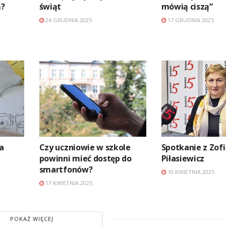
m?
świąt
mówią ciszą”
24 GRUDNIA 2025
17 GRUDNIA 2025
a
Czy uczniowie w szkole
Spotkanie z Zof
powinni mieć dostęp do
Piłasiewicz
smartfonów?
10 KWIETNIA 2025
17 KWIETNIA 2025
POKAŻ WIĘCEJ