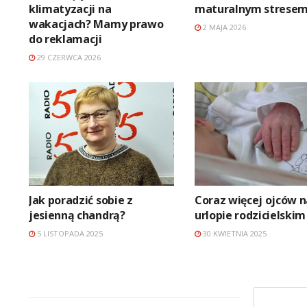
klimatyzacji na
maturalnym strese
wakacjach? Mamy prawo
2 MAJA 2026
do reklamacji
29 CZERWCA 2026
Jak poradzić sobie z
Coraz więcej ojców n
jesienną chandrą?
urlopie rodzicielskim
5 LISTOPADA 2025
30 KWIETNIA 2025