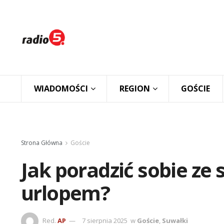
WIADOMOŚCI
REGION
GOŚCIE
Strona Główna
Goście
Jak poradzić sobie ze
urlopem?
Red.
AP
7 sierpnia 2025
w
Goście
,
Suwałki