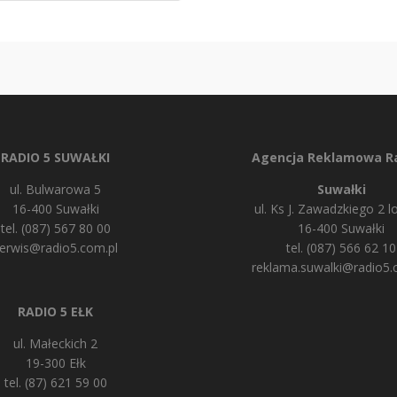
RADIO 5 SUWAŁKI
Agencja Reklamowa Ra
ul. Bulwarowa 5
Suwałki
16-400 Suwałki
ul. Ks J. Zawadzkiego 2 lo
tel. (087) 567 80 00
16-400 Suwałki
erwis@radio5.com.pl
tel. (087) 566 62 10
reklama.suwalki@radio5.
RADIO 5 EŁK
ul. Małeckich 2
19-300 Ełk
tel. (87) 621 59 00