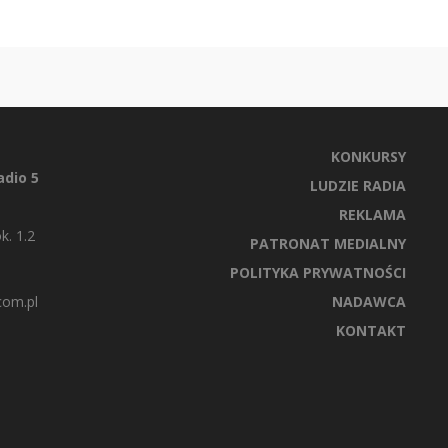
KONKURSY
dio 5
LUDZIE RADIA
REKLAMA
k. 1.2
PATRONAT MEDIALNY
POLITYKA PRYWATNOŚCI
com.pl
NADAWCA
KONTAKT