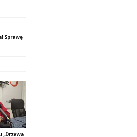
a! Sprawę
u „Drzewa