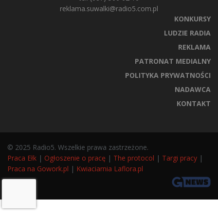
reklama.suwalki@radio5.com.pl
KONKURSY
LUDZIE RADIA
REKLAMA
PATRONAT MEDIALNY
POLITYKA PRYWATNOŚCI
NADAWCA
KONTAKT
© 2025 Radio5. Wszelkie prawa zastrzeżone.
Praca Ełk
|
Ogłoszenie o pracę
|
The protocol
|
Targi pracy
|
Praca na Gowork.pl
|
Kwiaciarnia Laflora.pl