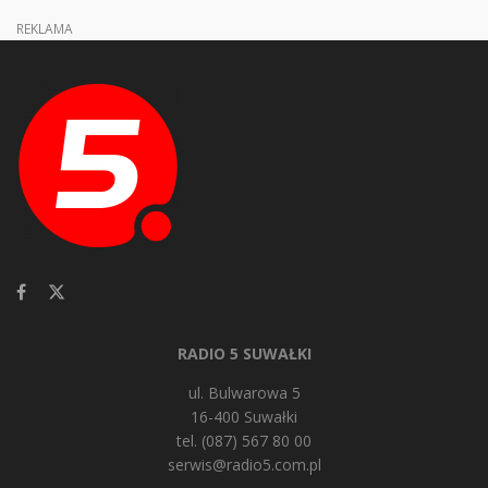
REKLAMA
RADIO 5 SUWAŁKI
ul. Bulwarowa 5
16-400 Suwałki
tel. (087) 567 80 00
serwis@radio5.com.pl