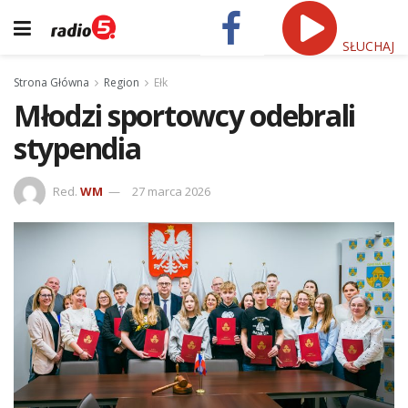
SŁUCHAJ
Strona Główna
Region
Ełk
Młodzi sportowcy odebrali
stypendia
Red.
WM
27 marca 2026