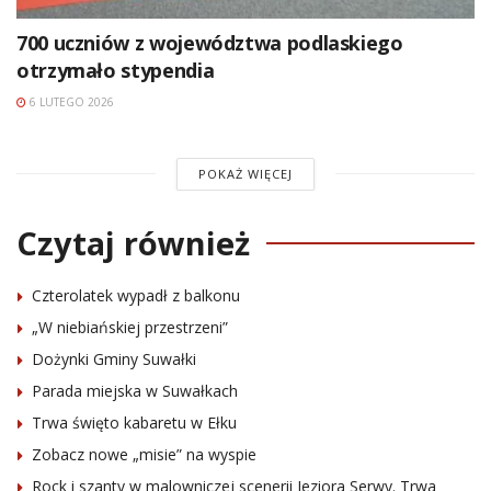
700 uczniów z województwa podlaskiego
otrzymało stypendia
6 LUTEGO 2026
POKAŻ WIĘCEJ
Czytaj również
Czterolatek wypadł z balkonu
„W niebiańskiej przestrzeni”
Dożynki Gminy Suwałki
Parada miejska w Suwałkach
Trwa święto kabaretu w Ełku
Zobacz nowe „misie” na wyspie
Rock i szanty w malowniczej scenerii Jeziora Serwy. Trwa