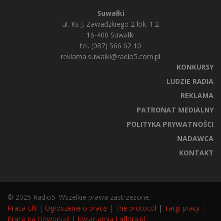
Suwałki
ul. Ks J. Zawadzkiego 2 lok. 1.2
16-400 Suwałki
tel. (087) 566 62 10
reklama.suwalki@radio5.com.pl
KONKURSY
LUDZIE RADIA
REKLAMA
PATRONAT MEDIALNY
POLITYKA PRYWATNOŚCI
NADAWCA
KONTAKT
© 2025 Radio5. Wszelkie prawa zastrzeżone.
Praca Ełk
|
Ogłoszenie o pracę
|
The protocol
|
Targi pracy
|
Praca na Gowork.pl
|
Kwiaciarnia Laflora.pl