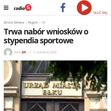
SŁUCHAJ
Strona Główna
Region
Ełk
Trwa nabór wniosków o
stypendia sportowe
Red.
JW
5 czerwca 2026