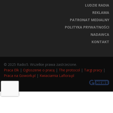
LUDZIE RADIA
REKLAMA
PATRONAT MEDIALNY
POLITYKA PRYWATNOŚCI
NADAWCA
KONTAKT
© 2025 Radio5. Wszelkie prawa zastrzeżone.
Praca Ełk
|
Ogłoszenie o pracę
|
The protocol
|
Targi pracy
|
Praca na Gowork.pl
|
Kwiaciarnia Laflora.pl