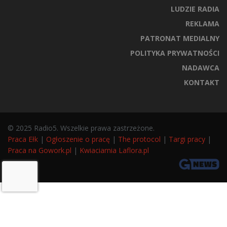
LUDZIE RADIA
REKLAMA
PATRONAT MEDIALNY
POLITYKA PRYWATNOŚCI
NADAWCA
KONTAKT
© 2025 Radio5. Wszelkie prawa zastrzeżone.
Praca Ełk
|
Ogłoszenie o pracę
|
The protocol
|
Targi pracy
|
Praca na Gowork.pl
|
Kwiaciarnia Laflora.pl