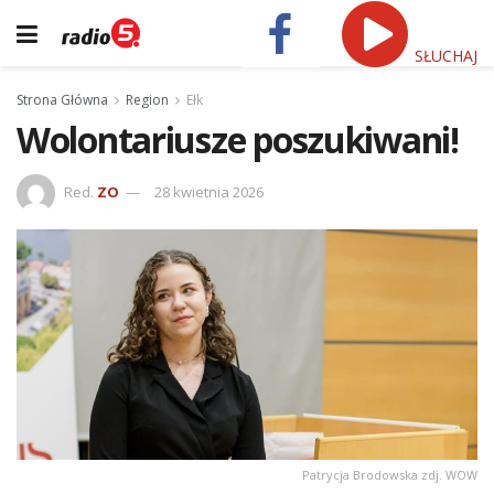
SŁUCHAJ
Strona Główna
Region
Ełk
Wolontariusze poszukiwani!
Red.
ZO
28 kwietnia 2026
Patrycja Brodowska zdj. WOW