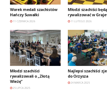
Worek medali szachistów
Młodzi szachiści będ
Hańczy Suwałki
rywalizować w Graje
11 CZERWCA 2026
11 LUTEGO 2026
Młodzi szachiści
Najlepsi szachiści zje
rywalizowali o „Złotą
do Orzysza
Wieżę”
24 MARCA 2025
25 LIPCA 2025