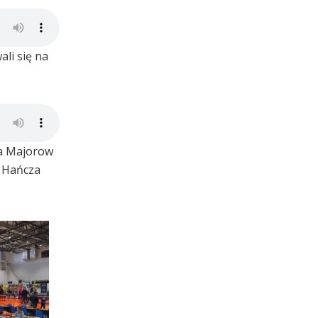
li się na
 a Majorow
z Hańcza