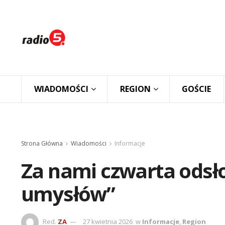
WIADOMOŚCI
REGION
GOŚCIE
Strona Główna
Wiadomości
Informacje
Za nami czwarta odsł
umysłów”
Red.
ZA
27 kwietnia 2026
w
Informacje
,
Region