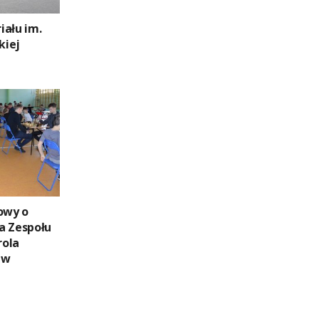
iału im.
kiej
owy o
a Zespołu
rola
 w