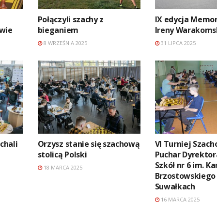
ą
Połączyli szachy z
IX edycja Memor
wie
bieganiem
Ireny Warakoms
8 WRZEŚNIA 2025
31 LIPCA 2025
chali
Orzysz stanie się szachową
VI Turniej Szach
stolicą Polski
Puchar Dyrektor
Szkół nr 6 im. Ka
18 MARCA 2025
Brzostowskiego
Suwałkach
16 MARCA 2025