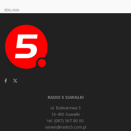
REKLAMA
RADIO 5 SUWAŁKI
ul. Bulwarowa 5
16-400 Suwałki
tel. (087) 567 80 00
serwis@radio5.com.pl