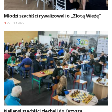
Młodzi szachiści rywalizowali o „Złotą Wieżę”
25 LIPCA 2025
Najlepsi szachiści zjechali do Orzysza