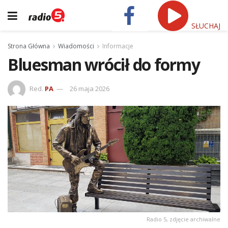
SŁUCHAJ
Strona Główna
Wiadomości
Informacje
Bluesman wrócił do formy
Red.
PA
26 maja 2026
Radio 5, zdjęcie archiwalne