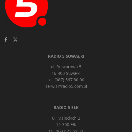
RADIO 5 SUWAŁKI
ul. Bulwarowa 5
16-400 Suwałki
tel. (087) 567 80 00
serwis@radio5.com.pl
RADIO 5 EŁK
ul. Małeckich 2
19-300 Ełk
tel. (87) 621 59 00