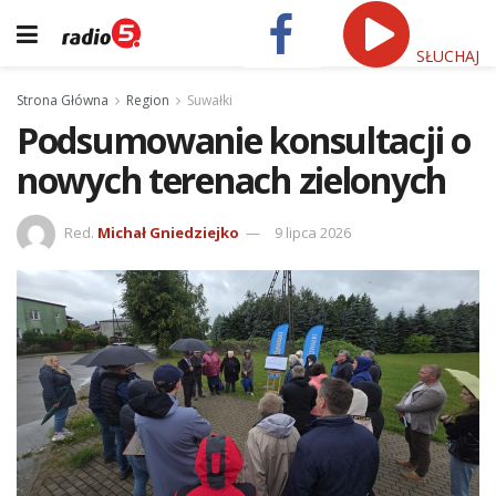
SŁUCHAJ
Strona Główna
Region
Suwałki
Podsumowanie konsultacji o
nowych terenach zielonych
Red.
Michał Gniedziejko
9 lipca 2026