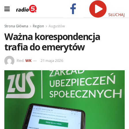
SŁUCHAJ
Strona Główna
Region
Augustów
Ważna korespondencja
trafia do emerytów
Red.
WK
21 maja 2026