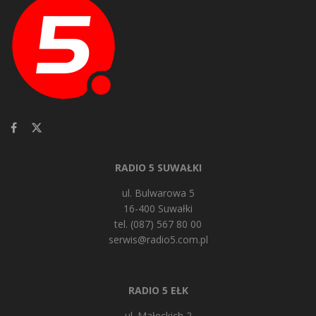
RADIO 5 SUWAŁKI
ul. Bulwarowa 5
16-400 Suwałki
tel. (087) 567 80 00
serwis@radio5.com.pl
RADIO 5 EŁK
ul. Małeckich 2