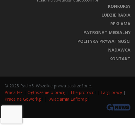
KONKURSY
LUDZIE RADIA
REKLAMA
PATRONAT MEDIALNY
POLITYKA PRYWATNOŚCI
NADAWCA
KONTAKT
© 2025 Radio5. Wszelkie prawa zastrzeżone.
Praca Ełk
|
Ogłoszenie o pracę
|
The protocol
|
Targi pracy
|
Praca na Gowork.pl
|
Kwiaciarnia Laflora.pl