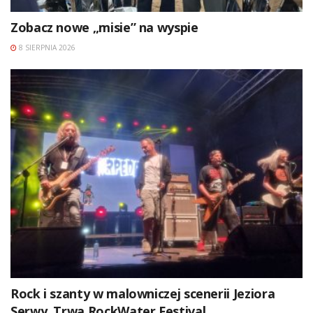
Zobacz nowe „misie” na wyspie
8 SIERPNIA 2026
Rock i szanty w malowniczej scenerii Jeziora
Serwy. Trwa RockWater Festival