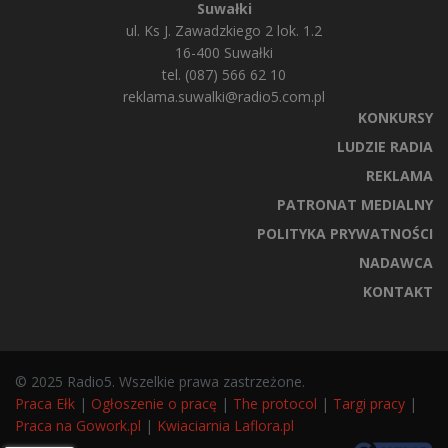
Suwałki
ul. Ks J. Zawadzkiego 2 lok. 1.2
16-400 Suwałki
tel. (087) 566 62 10
reklama.suwalki@radio5.com.pl
KONKURSY
LUDZIE RADIA
REKLAMA
PATRONAT MEDIALNY
POLITYKA PRYWATNOŚCI
NADAWCA
KONTAKT
© 2025 Radio5. Wszelkie prawa zastrzeżone.
Praca Ełk
|
Ogłoszenie o pracę
|
The protocol
|
Targi pracy
|
Praca na Gowork.pl
|
Kwiaciarnia Laflora.pl