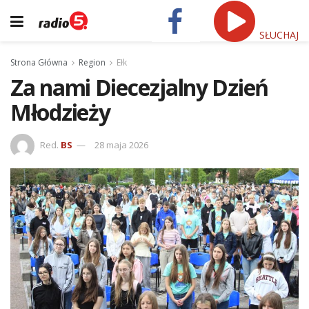
SŁUCHAJ
Strona Główna
Region
Ełk
Za nami Diecezjalny Dzień
Młodzieży
Red.
BS
28 maja 2026